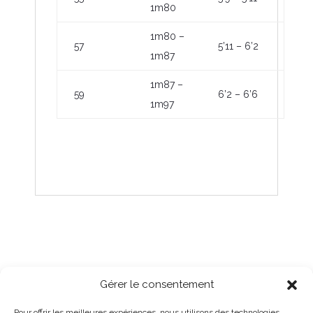
1m80
1m80 –
57
5’11 – 6’2
1m87
1m87 –
59
6’2 – 6’6
1m97
Gérer le consentement
Pour offrir les meilleures expériences, nous utilisons des technologies