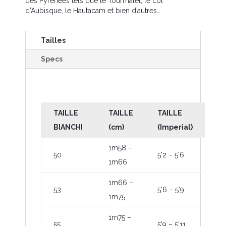
des Pyrénées tels que le Tourmalet, le col
d’Aubisque, le Hautacam et bien d’autres…
Tailles
Specs
TAILLE
TAILLE
TAILLE
BIANCHI
(cm)
(Imperial)
1m58 –
50
5’2 – 5’6
1m66
1m66 –
53
5’6 – 5’9
1m75
1m75 –
55
5’9 – 5’11