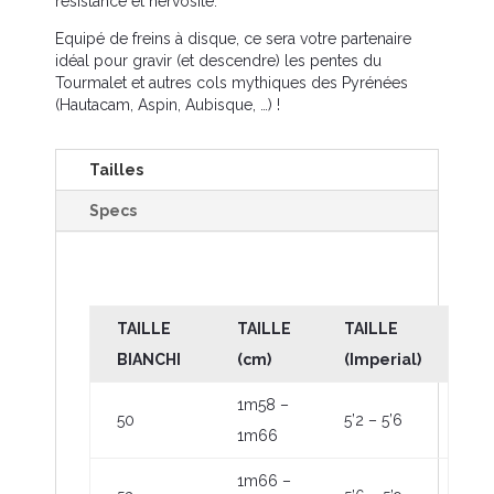
résistance et nervosité.
Equipé de freins à disque, ce sera votre partenaire
idéal pour gravir (et descendre) les pentes du
Tourmalet et autres cols mythiques des Pyrénées
(Hautacam, Aspin, Aubisque, …) !
Tailles
Specs
TAILLE
TAILLE
TAILLE
BIANCHI
(cm)
(Imperial)
1m58 –
50
5’2 – 5’6
1m66
1m66 –