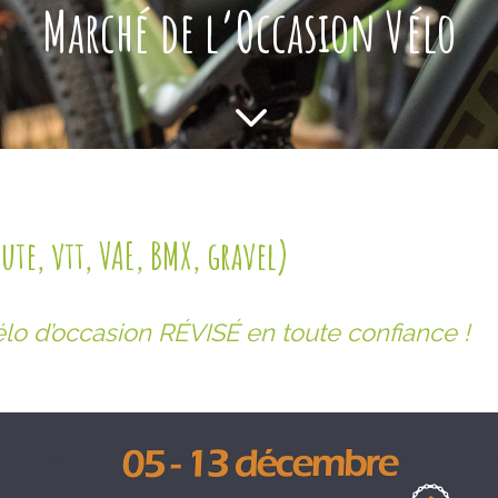
Marché de l’Occasion Vélo
3
te, vtt, VAE, BMX, gravel)
lo d’occasion RÉVISÉ en toute confiance !