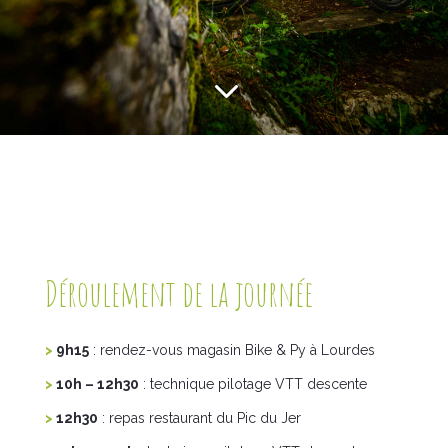
3
Déroulement de la journée
>
9h15
: rendez-vous magasin Bike & Py à Lourdes
>
10h – 12h30
: technique pilotage VTT descente
>
12h30
: repas restaurant du Pic du Jer