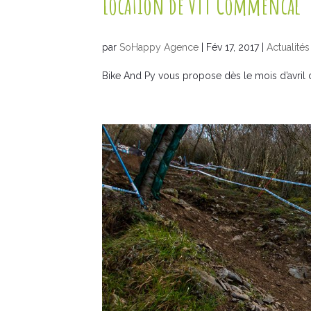
Location de VTT Commencal
par
SoHappy Agence
|
Fév 17, 2017
|
Actualités
Bike And Py vous propose dès le mois d’avri